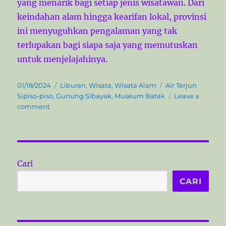
yang menarik bagi setiap jenis wisatawan. Dari
keindahan alam hingga kearifan lokal, provinsi
ini menyuguhkan pengalaman yang tak
terlupakan bagi siapa saja yang memutuskan
untuk menjelajahinya.
P
C
T
01/18/2024
Liburan
,
Wisata
,
Wisata Alam
Air Terjun
o
a
a
Sipiso-piso
,
Gunung Sibayak
,
Museum Batak
Leave a
s
o
t
g
comment
t
n
e
s
e
1
g
d
3
o
o
O
r
n
b
i
Cari
j
e
e
s
CARI
k
W
i
s