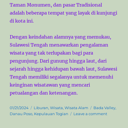
Taman Monumen, dan pasar Tradisional
adalah beberapa tempat yang layak di kunjungi
di kota ini.
Dengan keindahan alamnya yang memukau,
Sulawesi Tengah menawarkan pengalaman
wisata yang tak terlupakan bagi para
pengunjung. Dari gunung hingga laut, dari
sejarah hingga kehidupan bawah laut, Sulawesi
Tengah memiliki segalanya untuk memenuhi
keinginan wisatawan yang mencari
petualangan dan ketenangan.
P
C
T
01/21/2024
Liburan
,
Wisata
,
Wisata Alam
Bada Valley
,
o
a
a
o
Danau Poso
,
Kepulauan Togian
Leave a comment
s
t
g
n
t
e
s
M