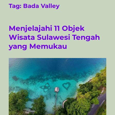
Tag:
Bada Valley
Menjelajahi 11 Objek
Wisata Sulawesi Tengah
yang Memukau