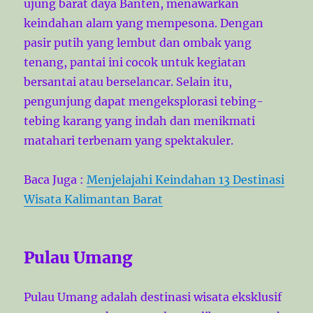
ujung barat daya Banten, menawarkan
keindahan alam yang mempesona. Dengan
pasir putih yang lembut dan ombak yang
tenang, pantai ini cocok untuk kegiatan
bersantai atau berselancar. Selain itu,
pengunjung dapat mengeksplorasi tebing-
tebing karang yang indah dan menikmati
matahari terbenam yang spektakuler.
Baca Juga :
Menjelajahi Keindahan 13 Destinasi
Wisata Kalimantan Barat
Pulau Umang
Pulau Umang adalah destinasi wisata eksklusif