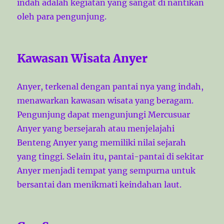
indah adalah kegiatan yang sangat di nantikan
oleh para pengunjung.
Kawasan Wisata Anyer
Anyer, terkenal dengan pantai nya yang indah,
menawarkan kawasan wisata yang beragam.
Pengunjung dapat mengunjungi Mercusuar
Anyer yang bersejarah atau menjelajahi
Benteng Anyer yang memiliki nilai sejarah
yang tinggi. Selain itu, pantai-pantai di sekitar
Anyer menjadi tempat yang sempurna untuk
bersantai dan menikmati keindahan laut.