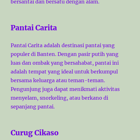
bersantai dan bersatu dengan alam.
Pantai Carita
Pantai Carita adalah destinasi pantai yang
populer di Banten. Dengan pasir putih yang
luas dan ombak yang bersahabat, pantai ini
adalah tempat yang ideal untuk berkumpul
bersama keluarga atau teman-teman.
Pengunjung juga dapat menikmati aktivitas
menyelam, snorkeling, atau berkano di
sepanjang pantai.
Curug Cikaso