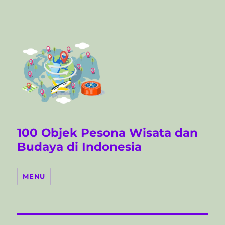
100 Objek Pesona Wisata dan
Budaya di Indonesia
MENU