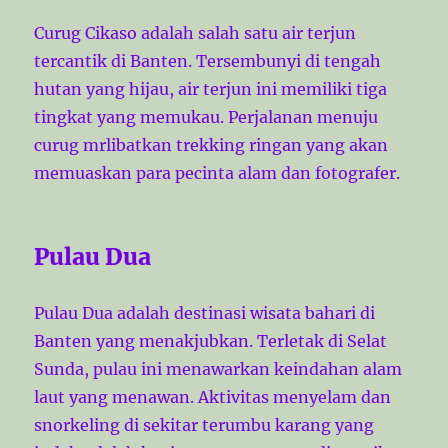
Curug Cikaso adalah salah satu air terjun
tercantik di Banten. Tersembunyi di tengah
hutan yang hijau, air terjun ini memiliki tiga
tingkat yang memukau. Perjalanan menuju
curug mrlibatkan trekking ringan yang akan
memuaskan para pecinta alam dan fotografer.
Pulau Dua
Pulau Dua adalah destinasi wisata bahari di
Banten yang menakjubkan. Terletak di Selat
Sunda, pulau ini menawarkan keindahan alam
laut yang menawan. Aktivitas menyelam dan
snorkeling di sekitar terumbu karang yang