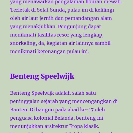
yang menawarkan pengalaman liburan mewah.
Terletak di Selat Sunda, pulau ini di kelilingi
oleh air laut jernih dan pemandangan alam
yang menakjubkan. Pengunjung dapat
menikmati fasilitas resor yang lengkap,
snorkeling, da, kegiatan air lainnya sambil
menikmati ketenangan pulau ini.
Benteng Speelwijk
Benteng Speelwijk adalah salah satu
peninggalan sejarah yang mencengangkan di
Banten. Di bangun pada abad ke-17 oleh
penguasa kolonial Belanda, benteng ini
menunjukkan arsitektur Eropa klasik.