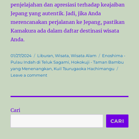
penjelajahan dan apresiasi terhadap keajaiban
Jepang yang autentik. Jadi, jika Anda
merencanakan perjalanan ke Jepang, pastikan
Kamakura ada dalam daftar destinasi wisata
Anda.
P
C
T
01/27/2024
Liburan
,
Wisata
,
Wisata Alam
Enoshima -
o
a
a
Pulau Indah di Teluk Sagami
,
Hokokuji - Taman Bambu
s
t
g
yang Menenangkan
,
Kuil Tsurugaoka Hachimangu
t
e
o
s
Leave a comment
e
g
n
d
o
M
o
r
e
n
i
n
e
e
Cari
s
l
u
CARI
s
u