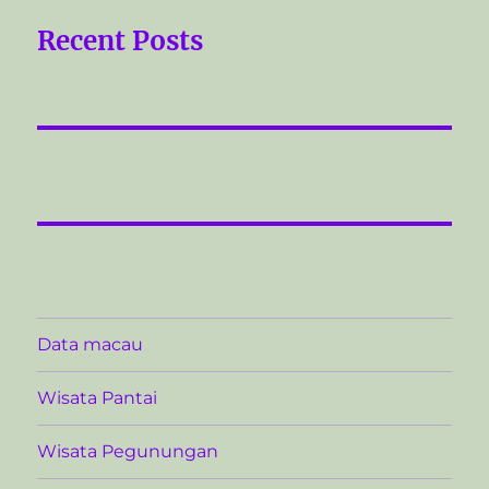
i
Recent Posts
K
e
i
n
d
a
h
a
n
6
O
b
j
e
Data macau
k
W
Wisata Pantai
i
s
a
Wisata Pegunungan
t