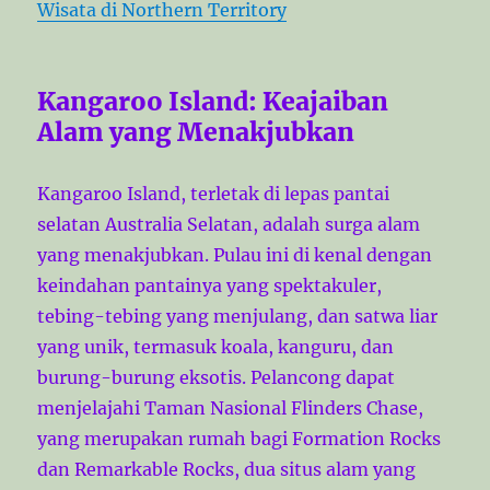
Wisata di Northern Territory
Kangaroo Island: Keajaiban
Alam yang Menakjubkan
Kangaroo Island, terletak di lepas pantai
selatan Australia Selatan, adalah surga alam
yang menakjubkan. Pulau ini di kenal dengan
keindahan pantainya yang spektakuler,
tebing-tebing yang menjulang, dan satwa liar
yang unik, termasuk koala, kanguru, dan
burung-burung eksotis. Pelancong dapat
menjelajahi Taman Nasional Flinders Chase,
yang merupakan rumah bagi Formation Rocks
dan Remarkable Rocks, dua situs alam yang