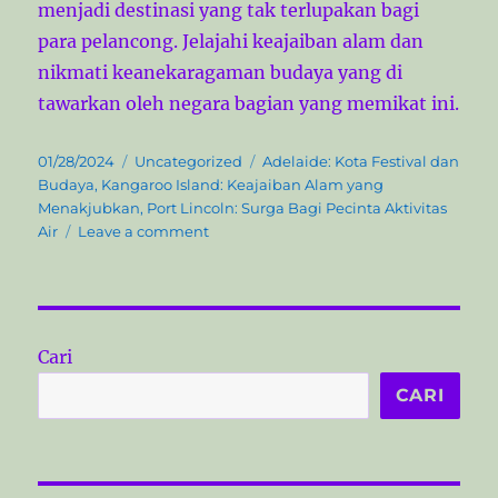
menjadi destinasi yang tak terlupakan bagi
para pelancong. Jelajahi keajaiban alam dan
nikmati keanekaragaman budaya yang di
tawarkan oleh negara bagian yang memikat ini.
P
C
T
01/28/2024
Uncategorized
Adelaide: Kota Festival dan
o
a
a
Budaya
,
Kangaroo Island: Keajaiban Alam yang
s
t
g
Menakjubkan
,
Port Lincoln: Surga Bagi Pecinta Aktivitas
t
e
o
s
Air
Leave a comment
e
g
n
d
o
M
o
r
e
n
i
n
e
j
Cari
s
e
l
CARI
a
j
a
h