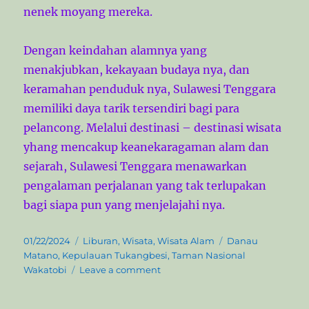
nenek moyang mereka.
Dengan keindahan alamnya yang
menakjubkan, kekayaan budaya nya, dan
keramahan penduduk nya, Sulawesi Tenggara
memiliki daya tarik tersendiri bagi para
pelancong. Melalui destinasi – destinasi wisata
yhang mencakup keanekaragaman alam dan
sejarah, Sulawesi Tenggara menawarkan
pengalaman perjalanan yang tak terlupakan
bagi siapa pun yang menjelajahi nya.
P
C
T
01/22/2024
Liburan
,
Wisata
,
Wisata Alam
Danau
o
a
a
Matano
,
Kepulauan Tukangbesi
,
Taman Nasional
s
t
o
g
Wakatobi
Leave a comment
t
e
n
s
e
g
E