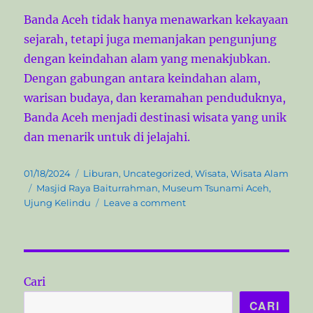
Banda Aceh tidak hanya menawarkan kekayaan
sejarah, tetapi juga memanjakan pengunjung
dengan keindahan alam yang menakjubkan.
Dengan gabungan antara keindahan alam,
warisan budaya, dan keramahan penduduknya,
Banda Aceh menjadi destinasi wisata yang unik
dan menarik untuk di jelajahi.
P
C
01/18/2024
Liburan
,
Uncategorized
,
Wisata
,
Wisata Alam
o
T
a
Masjid Raya Baiturrahman
,
Museum Tsunami Aceh
,
s
a
t
o
Ujung Kelindu
Leave a comment
t
g
e
n
e
s
g
1
d
o
0
o
r
O
n
i
b
Cari
e
j
CARI
s
e