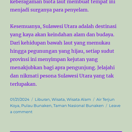
keberagaman biota laut membuat tempat ini
menjadi surganya para penyelam.
Kesemuanya, Sulawesi Utara adalah destinasi
yang kaya akan keindahan alam dan budaya.
Dari kehidupan bawah laut yang memukau
hingga pegunungan yang hijau, setiap sudut
provinsi ini menyimpan kejutan yang
menakjubkan bagi apra pengunjung. Jelajahi
dan nikmati pesona Sulawesi Utara yang tak
terlupakan.
P
C
T
01/21/2024
Liburan
,
Wisata
,
Wisata Alam
Air Terjun
o
a
a
Koya
,
Pulau Bunaken
,
Taman Nasional Bunaken
Leave
s
o
t
g
a comment
t
n
e
s
e
M
g
d
e
o