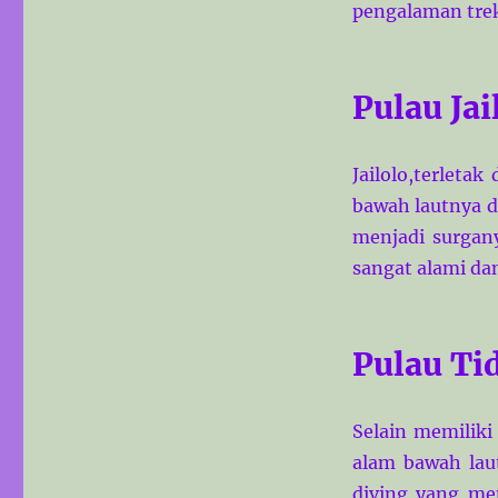
pengalaman tre
Pulau Jai
Jailolo,terleta
bawah lautnya da
menjadi surga
sangat alami da
Pulau Ti
Selain memiliki
alam bawah laut
diving yang me