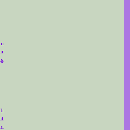
am
ir
ng
ah
at
an