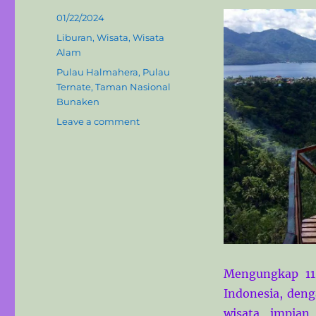
Posted
01/22/2024
on
Categories
Liburan
,
Wisata
,
Wisata
Alam
Tags
Pulau Halmahera
,
Pulau
Ternate
,
Taman Nasional
Bunaken
on
Leave a comment
Mengungkap
11
Destinasi
Wisata
Maluku
Utara
yang
Menakjubkan
Mengungkap 11
Indonesia, den
wisata impian