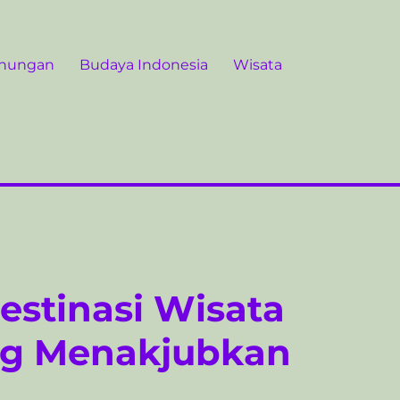
unungan
Budaya Indonesia
Wisata
stinasi Wisata
ng Menakjubkan