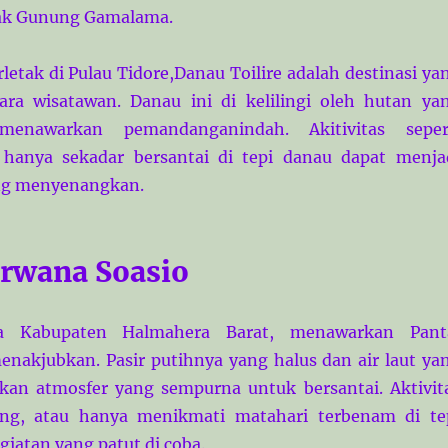
cak Gunung Gamalama.
letak di Pulau Tidore,Danau Toilire adalah destinasi ya
ara wisatawan. Danau ini di kelilingi oleh hutan ya
enawarkan pemandanganindah. Akitivitas seper
 hanya sekadar bersantai di tepi danau dapat menja
ng menyenangkan.
irwana Soasio
ta Kabupaten Halmahera Barat, menawarkan Pant
nakjubkan. Pasir putihnya yang halus dan air laut ya
kan atmosfer yang sempurna untuk bersantai. Aktivit
ling, atau hanya menikmati matahari terbenam di te
giatan yang patut di coba.