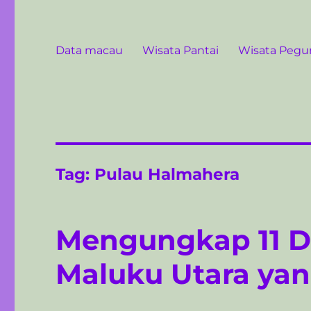
Data macau
Wisata Pantai
Wisata Peg
Tag:
Pulau Halmahera
Mengungkap 11 De
Maluku Utara ya