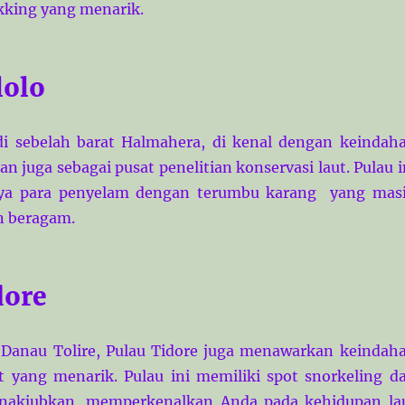
kking yang menarik.
lolo
k di sebelah barat Halmahera, di kenal dengan keindah
n juga sebagai pusat penelitian konservasi laut. Pulau i
nya para penyelam dengan terumbu karang yang mas
n beragam.
dore
 Danau Tolire, Pulau Tidore juga menawarkan keindah
 yang menarik. Pulau ini memiliki spot snorkeling d
nakjubkan, memperkenalkan Anda pada kehidupan la