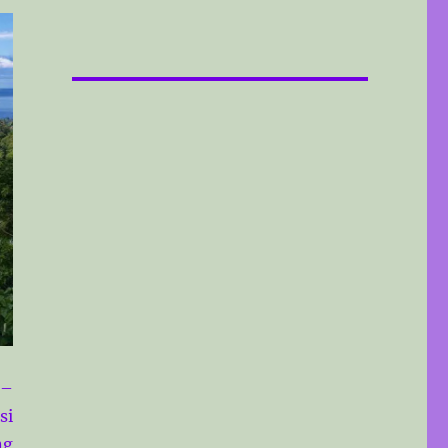
 –
si
ng