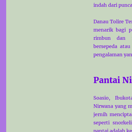
indah dari pun
Danau Tolire Ter
menarik bagi p
rimbun dan m
bersepeda atau
pengalaman ya
Pantai N
Soasio, Ibuko
Nirwana yang me
jernih mencipta
seperti snorke
pantai adalah ke