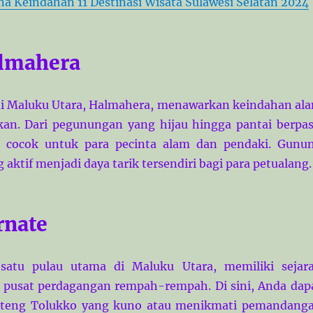
na Keindahan 11 Destinasi Wisata Sulawesi Selatan 2024
almahera
di Maluku Utara, Halmahera, menawarkan keindahan al
an. Dari pegunungan yang hijau hingga pantai berpas
ni cocok untuk para pecinta alam dan pendaki. Gunu
ktif menjadi daya tarik tersendiri bagi para petualang.
rnate
 satu pulau utama di Maluku Utara, memiliki sejar
 pusat perdagangan rempah-rempah. Di sini, Anda dap
nteng Tolukko yang kuno atau menikmati pemandang