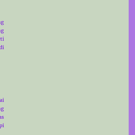
ng
ng
ti
di
ai
ng
as
pi