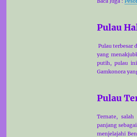
Baca Juga :
Peso
Pulau H
Pulau terbesar 
yang menakjubk
putih, pulau i
Gamkonora yang a
Pulau Te
Ternate, salah
panjang sebagai
menjelajahi Be