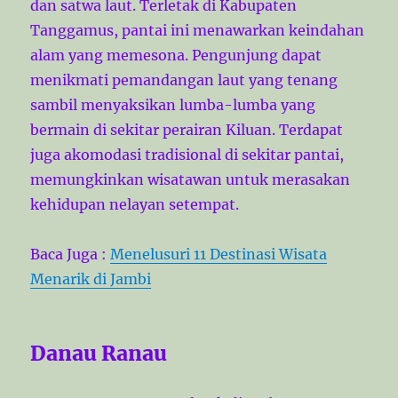
dan satwa laut. Terletak di Kabupaten
Tanggamus, pantai ini menawarkan keindahan
alam yang memesona. Pengunjung dapat
menikmati pemandangan laut yang tenang
sambil menyaksikan lumba-lumba yang
bermain di sekitar perairan Kiluan. Terdapat
juga akomodasi tradisional di sekitar pantai,
memungkinkan wisatawan untuk merasakan
kehidupan nelayan setempat.
Baca Juga :
Menelusuri 11 Destinasi Wisata
Menarik di Jambi
Danau Ranau