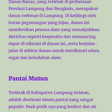
Danau Ranau, yang terletak di perbatasan
Provinsi Lampung dan Bengkulu, merupakan
danau terbesar di Lampung. Di kelilingi oleh
hutan pegunungan yang hijau, danau ini
memberikan pesona alam yang menakjubkan.
Aktivitas seperti berperahu dan memancing
dapat di nikmati di danau ini, serta berjalan-
jalan di sekitar danau untuk menikmati udara
segar dan keindahan alam.
Pantai Mutun
Terletak di Kabupaten Lampung Selatan,
adalah destinasi wisata pantai yang sangat
populer. Pasir putih nya yang lembut dan air