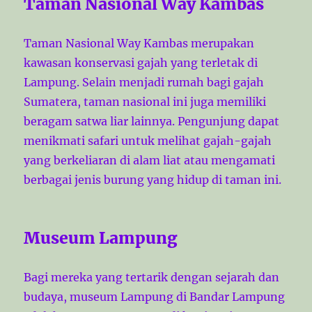
Taman Nasional Way Kambas
Taman Nasional Way Kambas merupakan
kawasan konservasi gajah yang terletak di
Lampung. Selain menjadi rumah bagi gajah
Sumatera, taman nasional ini juga memiliki
beragam satwa liar lainnya. Pengunjung dapat
menikmati safari untuk melihat gajah-gajah
yang berkeliaran di alam liat atau mengamati
berbagai jenis burung yang hidup di taman ini.
Museum Lampung
Bagi mereka yang tertarik dengan sejarah dan
budaya, museum Lampung di Bandar Lampung