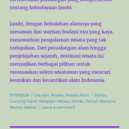
tentang kebudayaan Jambi.
Jambi, dengan keindahan alamnya yang
menawan dan warisan budaya nya yang kaya,
menawarkan pengalaman wisata yang tak
terlupakan. Dari petualangan alam hingga
penjelajahan sejarah, destinasi wisata ini
menyajikan berbagai pilihan untuk
memuaskan selera wisatawan yang mencari
keunikan dan kecantikan alam Indonesia.
P
C
T
01/19/2024
Liburan
,
Wisata
,
Wisata Alam
Danau
o
a
a
Gunung Tujuh
,
Kerajaan Melayu Jambi
,
Taman Nasianol
s
t
o
g
Kerinci Seblat
Leave a comment
t
e
n
s
e
g
M
d
o
e