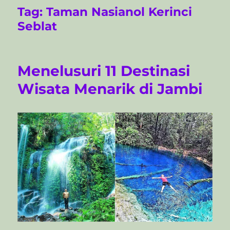
Tag:
Taman Nasianol Kerinci
Seblat
Menelusuri 11 Destinasi
Wisata Menarik di Jambi