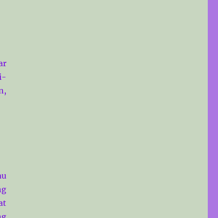
ar
i-
n,
au
ng
at
ng