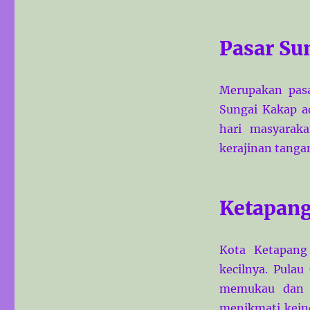
Pasar Su
Merupakan pasa
Sungai Kakap a
hari masyaraka
kerajinan tanga
Ketapan
Kota Ketapang
kecilnya. Pula
memukau dan k
menikmati kein