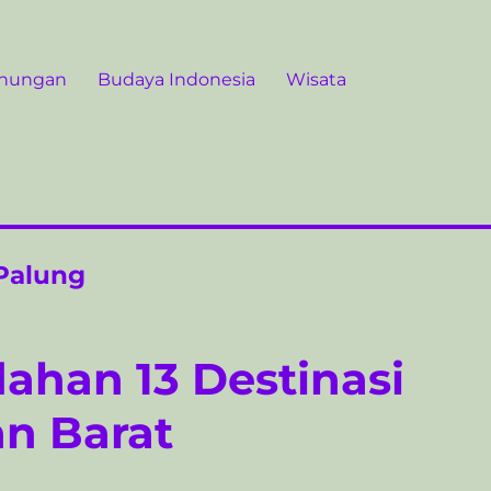
unungan
Budaya Indonesia
Wisata
Palung
dahan 13 Destinasi
n Barat