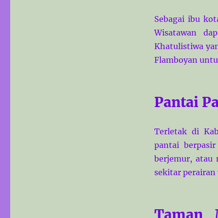
Sebagai ibu kot
Wisatawan dap
Khatulistiwa ya
Flamboyan untu
Pantai P
Terletak di Ka
pantai berpasi
berjemur, atau 
sekitar perairan
Taman M