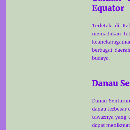
Equator
Terletak di Ka
memadukan hib
keanekaragama
berbagai daer
budaya.
Danau S
Danau Sentarum,
danau terbesar d
tawarnya yang 
dapat menikmat