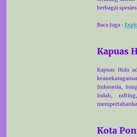
berbagai spesies
Baca Juga :
Expl
Kapuas H
Kapuas Hulu a
keanekaragaman 
Indonesia, Su
indah, rafti
mempertahankan
Kota Pon