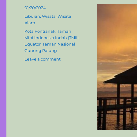
Posted
01/20/2024
on
Categories
Liburan
,
Wisata
,
Wisata
Alam
Tags
Kota Pontianak
,
Taman
Mini Indonesia Indah (TMII)
Equator
,
Taman Nasional
Gunung Palung
on
Leave a comment
Menjelajahi
Keindahan
13
Destinasi
Wisata
Kalimantan
Barat