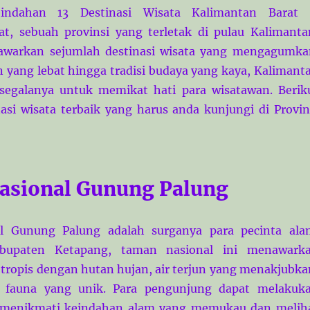
eindahan 13 Destinasi Wisata Kalimantan Barat
t, sebuah provinsi yang terletak di pulau Kalimanta
awarkan sejumlah destinasi wisata yang mengagumka
n yang lebat hingga tradisi budaya yang kaya, Kalimant
 segalanya untuk memikat hati para wisatawan. Berik
nasi wisata terbaik yang harus anda kunjungi di Provin
asional Gunung Palung
l Gunung Palung adalah surganya para pecinta ala
abupaten Ketapang, taman nasional ini menawark
tropis dengan hutan hujan, air terjun yang menakjubka
a fauna yang unik. Para pengunjung dapat melakuk
 menikmati keindahan alam yang memukau dan melih