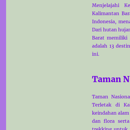
Menjelajahi K
Kalimantan Bara
Indonesia, men
Dari hutan huja
Barat memiliki
adalah 13 desti
ini.
Taman N
Taman Nasiona
Terletak di K
keindahan alam 
dan flora sert
trekking untuk