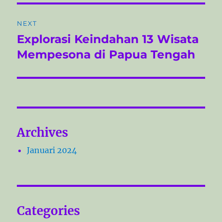
i
v
i
g
NEXT
o
Explorasi Keindahan 13 Wisata
N
a
u
e
Mempesona di Papua Tengah
s
s
x
p
t
i
o
p
s
p
o
t
s
o
Archives
:
t
s
:
Januari 2024
Categories