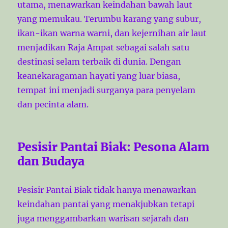
utama, menawarkan keindahan bawah laut
yang memukau. Terumbu karang yang subur,
ikan-ikan warna warni, dan kejernihan air laut
menjadikan Raja Ampat sebagai salah satu
destinasi selam terbaik di dunia. Dengan
keanekaragaman hayati yang luar biasa,
tempat ini menjadi surganya para penyelam
dan pecinta alam.
Pesisir Pantai Biak: Pesona Alam
dan Budaya
Pesisir Pantai Biak tidak hanya menawarkan
keindahan pantai yang menakjubkan tetapi
juga menggambarkan warisan sejarah dan