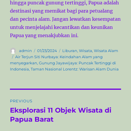
hingga puncak gunung tertinggi, Papua adalah
destinasi yang memikat bagi para petualang
dan pecinta alam. Jangan lewatkan kesempatan
untuk menjelajahi kecantikan dan keunikan
Papua yang menakjubkan ini.
A
P
C
admin
01/23/2024
Liburan
,
Wisata
,
Wisata Alam
u
o
a
T
Air Terjun Siti Nurbaya: Keindahan Alam yang
t
s
t
a
menyegarkan
,
Gunung Jayawijaya: Puncak Tertinggi di
h
t
e
g
Indonesia
,
Taman Nasional Lorentz: Warisan Alam Dunia
o
e
g
s
r
d
o
o
r
n
i
N
e
PREVIOUS
s
a
Eksplorasi 11 Objek Wisata di
P
r
Papua Barat
v
e