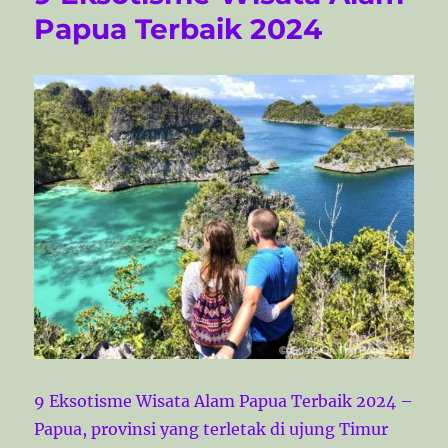
Papua Terbaik 2024
9 Eksotisme Wisata Alam Papua Terbaik 2024 –
Papua, provinsi yang terletak di ujung Timur