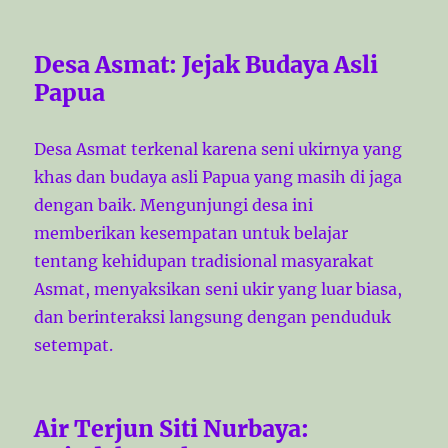
Desa Asmat: Jejak Budaya Asli
Papua
Desa Asmat terkenal karena seni ukirnya yang
khas dan budaya asli Papua yang masih di jaga
dengan baik. Mengunjungi desa ini
memberikan kesempatan untuk belajar
tentang kehidupan tradisional masyarakat
Asmat, menyaksikan seni ukir yang luar biasa,
dan berinteraksi langsung dengan penduduk
setempat.
Air Terjun Siti Nurbaya: