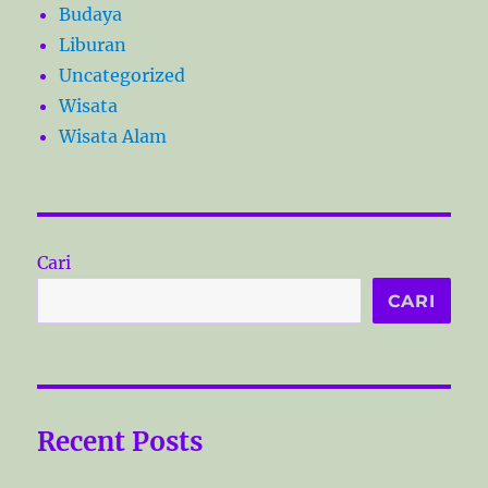
Budaya
Liburan
Uncategorized
Wisata
Wisata Alam
Cari
CARI
Recent Posts