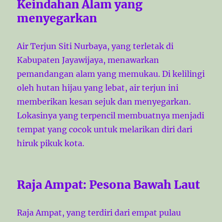
Keindahan Alam yang
menyegarkan
Air Terjun Siti Nurbaya, yang terletak di
Kabupaten Jayawijaya, menawarkan
pemandangan alam yang memukau. Di kelilingi
oleh hutan hijau yang lebat, air terjun ini
memberikan kesan sejuk dan menyegarkan.
Lokasinya yang terpencil membuatnya menjadi
tempat yang cocok untuk melarikan diri dari
hiruk pikuk kota.
Raja Ampat: Pesona Bawah Laut
Raja Ampat, yang terdiri dari empat pulau