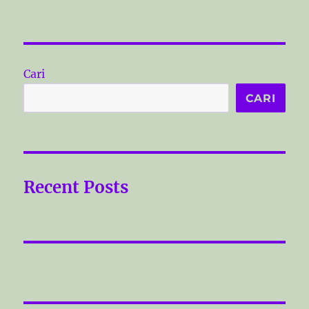
Cari
CARI
Recent Posts