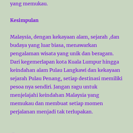
yang memukau.
Kesimpulan
Malaysia, dengan kekayaan alam, sejarah ,dan
budaya yang luar biasa, menawarkan
pengalaman wisata yang unik dan beragam.
Dari kegemerlapan kota Kuala Lumpur hingga
keindahan alam Pulau Langkawi dan kekayaan
sejarah Pulau Penang, setiap destinasi memiliki
pesoa nya sendiri. Jangan ragu untuk
menjelajahi keindahan Malaysia yang
memukau dan membuat setiap momen
perjalanan menjadi tak terlupakan.