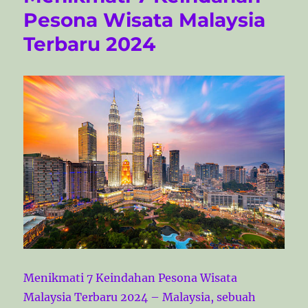
Pesona Wisata Malaysia
Terbaru 2024
Menikmati 7 Keindahan Pesona Wisata
Malaysia Terbaru 2024 – Malaysia, sebuah