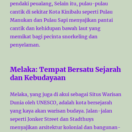
pendaki peualang, Selain itu, pulau-pulau
cantik di sekitar Kota Kinibalu seperti Pulau
Manukan dan Pulau Sapi menyajikan pantai
cantik dan kehidupan bawah laut yang
memikat bagi pecinta snorkeling dan
penyelaman.
Melaka: Tempat Bersatu Sejarah
dan Kebudayaan
Melaka, yang juga di akui sebagai Situs Warisan
Dunia oleh UNESCO, adalah kota bersejarah
yang kaya akan warisan budaya. Jalan-jalan
seperti Jonker Street dan Stadthuys
menyajikan arsitektur kolonial dan bangunan-