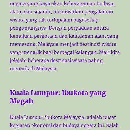
negara yang kaya akan keberagaman budaya,
alam, dan sejarah, menawarkan pengalaman
wisata yang tak terlupakan bagi setiap
pengunjungnya. Dengan perpaduan antara
kemajuan perkotaan dan keindahan alam yang
memesona, Malaysia menjadi destinasi wisata
yang menarik bagi berbagai kalangan. Mari kita
jelajahi beberapa destinasi wisata paling
menarik di Malaysia.
Kuala Lumpur: Ibukota yang
Megah
Kuala Lumpur, ibukota Malaysia, adalah pusat
kegiatan ekonomi dan budaya negara ini. Salah