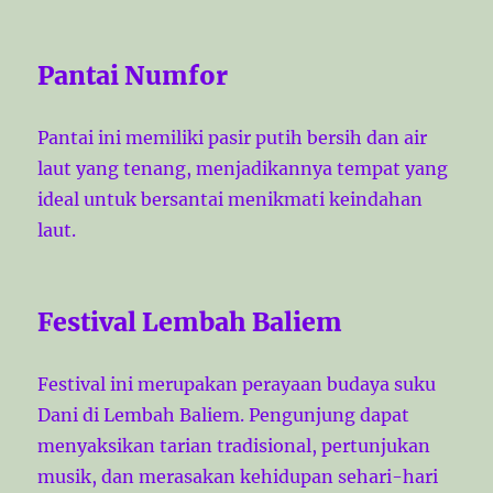
Pantai Numfor
Pantai ini memiliki pasir putih bersih dan air
laut yang tenang, menjadikannya tempat yang
ideal untuk bersantai menikmati keindahan
laut.
Festival Lembah Baliem
Festival ini merupakan perayaan budaya suku
Dani di Lembah Baliem. Pengunjung dapat
menyaksikan tarian tradisional, pertunjukan
musik, dan merasakan kehidupan sehari-hari