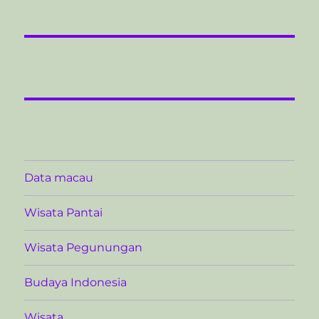
Data macau
Wisata Pantai
Wisata Pegunungan
Budaya Indonesia
Wisata