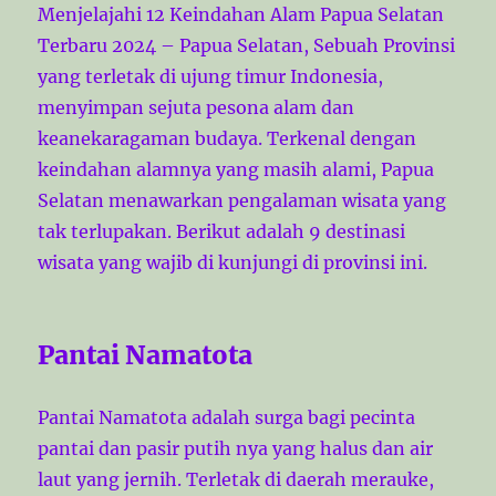
Menjelajahi 12 Keindahan Alam Papua Selatan
Terbaru 2024 – Papua Selatan, Sebuah Provinsi
yang terletak di ujung timur Indonesia,
menyimpan sejuta pesona alam dan
keanekaragaman budaya. Terkenal dengan
keindahan alamnya yang masih alami, Papua
Selatan menawarkan pengalaman wisata yang
tak terlupakan. Berikut adalah 9 destinasi
wisata yang wajib di kunjungi di provinsi ini.
Pantai Namatota
Pantai Namatota adalah surga bagi pecinta
pantai dan pasir putih nya yang halus dan air
laut yang jernih. Terletak di daerah merauke,