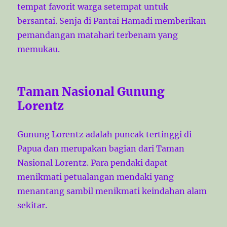
tempat favorit warga setempat untuk
bersantai. Senja di Pantai Hamadi memberikan
pemandangan matahari terbenam yang
memukau.
Taman Nasional Gunung
Lorentz
Gunung Lorentz adalah puncak tertinggi di
Papua dan merupakan bagian dari Taman
Nasional Lorentz. Para pendaki dapat
menikmati petualangan mendaki yang
menantang sambil menikmati keindahan alam
sekitar.