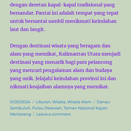
dengan deretan kapal-kapal tradisional yang
bersandar. Pantai ini adalah tempat yang tepat
untuk bersantai sambil menikmati keindahan
laut dan langit.
Dengan destinasi wisata yang beragam dan
alam yang memikat, Kalimantan Utara menjadi
destinasi yang menarik bagi para pelancong
yang mencari pengalaman alam dan budaya
yang unik. Jelajahi keindahan provinsi ini dan
nikmati keajaiban alamnya yang memikat.
P
C
T
01/20/2024
Liburan
,
Wisata
,
Wisata Alam
Danau
o
a
a
Sembuluh
,
Pulau Derawan
,
Taman Nasional Kayan
s
t
o
g
Mentarang
Leave a comment
t
e
n
s
e
g
E