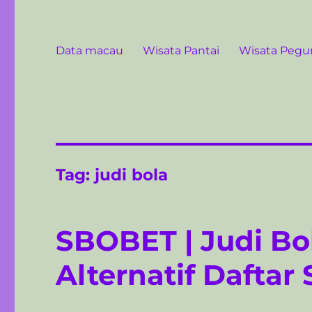
Data macau
Wisata Pantai
Wisata Peg
Tag:
judi bola
SBOBET | Judi Bo
Alternatif Dafta