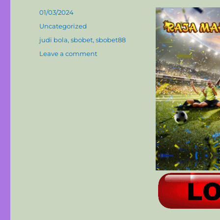
P
01/03/2024
o
C
Uncategorized
s
a
T
judi bola
,
sbobet
,
sbobet88
t
t
a
e
o
Leave a comment
e
g
d
n
g
s
o
S
o
n
B
r
O
i
B
e
E
s
T
|
J
u
d
i
B
o
l
a