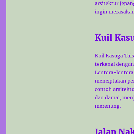
arsitektur Jepa
ingin merasakan 
Kuil Kas
Kuil Kasuga Tai
terkenal dengan
Lentera-lentera 
menciptakan pe
contoh arsitekt
dan damai, men
merenung.
Jalan Na