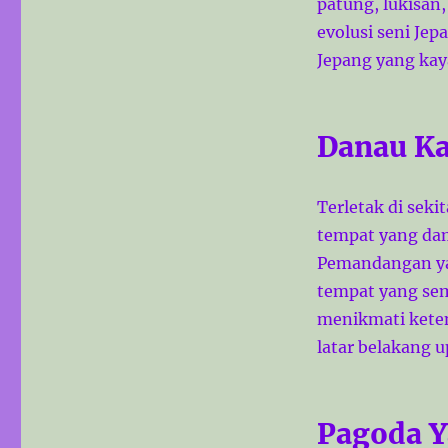
patung, lukisan
evolusi seni J
Jepang yang kay
Danau K
Terletak di seki
tempat yang da
Pemandangan yan
tempat yang sem
menikmati keten
latar belakang u
Pagoda Y