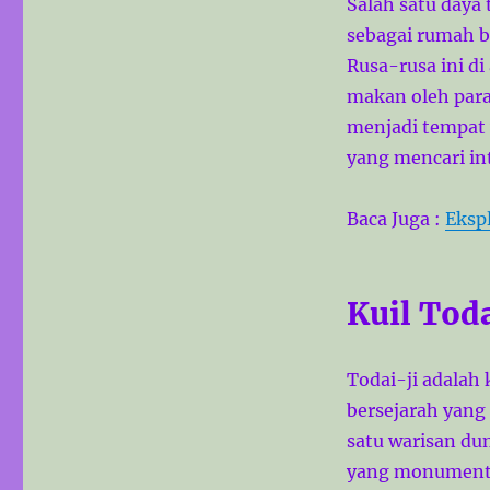
Salah satu daya
b
sebagai rumah ba
a
i
Rusa-rusa ini di
k
makan oleh par
d
menjadi tempat 
i
N
yang mencari in
a
r
Baca Juga :
Eksp
a
J
e
p
Kuil Toda
a
n
g
Todai-ji adalah 
bersejarah yang 
satu warisan d
yang monumental