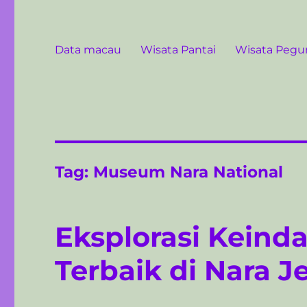
Data macau
Wisata Pantai
Wisata Peg
Tag:
Museum Nara National
Eksplorasi Keind
Terbaik di Nara 