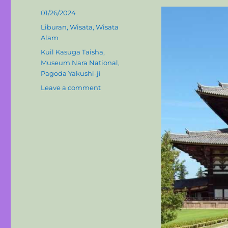
P
01/26/2024
o
C
Liburan
,
Wisata
,
Wisata
s
a
Alam
t
t
T
Kuil Kasuga Taisha
,
e
e
a
Museum Nara National
,
d
g
g
Pagoda Yakushi-ji
o
o
s
n
o
Leave a comment
r
n
i
E
e
k
s
s
p
l
o
r
a
s
i
K
e