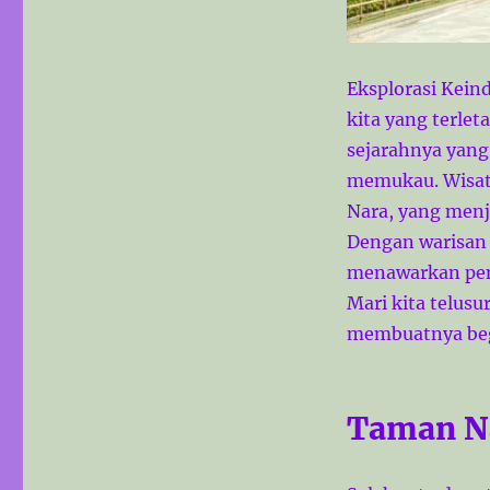
i
n
d
Eksplorasi Kein
a
h
kita yang terlet
a
sejarahnya yang
n
memukau. Wisata
O
b
Nara, yang menja
j
Dengan warisan 
e
menawarkan pen
k
W
Mari kita telusu
i
membuatnya beg
s
a
t
a
Taman N
T
e
r