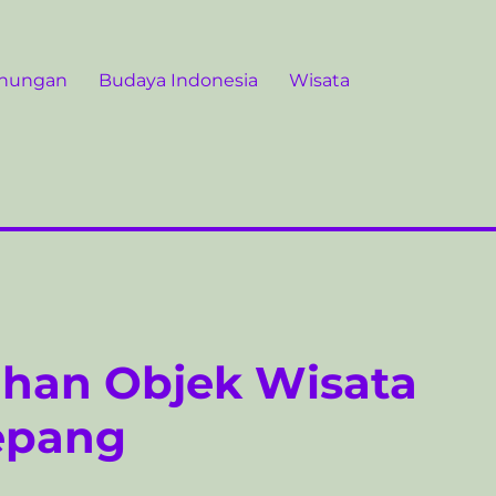
unungan
Budaya Indonesia
Wisata
ahan Objek Wisata
Jepang