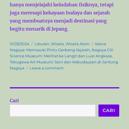
hanya menjelajahi keindahan fisiknya, tetapi
juga meresapi kekayaan budaya dan sejarah
yang membuatnya menjadi destinasi yang
begitu menarik di Jepang.
P
C
T
01/25/2024
Liburan
,
Wisata
,
Wisata Alam
Istana
o
a
a
Nagoya: Memasuki Pintu Gerbang Sejarah
,
Nagoya Citi
s
t
g
Science Museum: Melihat ke Langit dan Luar Angkasa
,
t
e
s
Tokugawa Art Museum: Seni dan Kebudayaan di Jantung
e
g
o
Nagoya
Leave a comment
d
o
n
o
r
K
n
i
e
e
i
s
n
Cari
d
a
CARI
h
a
n