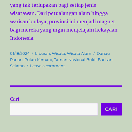
yang tak terlupakan bagi setiap jenis
wisatawan. Dari petualangan alam hingga
warisan budaya, provinsi ini menjadi magnet
bagi mereka yang ingin menjelajahi kekayaan
Indonesia.
P
C
T
01/18/2024
Liburan
,
Wisata
,
Wisata Alam
Danau
o
a
a
Ranau
,
Pulau Kemaro
,
Taman Nasional Bukit Barisan
s
t
o
g
Selatan
Leave a comment
t
e
n
s
e
g
1
d
o
3
o
r
O
n
i
b
Cari
e
j
s
e
CARI
k
W
i