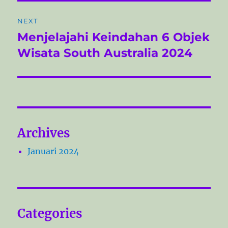
i
g
o
NEXT
a
u
Menjelajahi Keindahan 6 Objek
N
s
s
e
Wisata South Australia 2024
p
x
i
o
t
s
p
p
t
o
o
:
s
Archives
s
t
:
Januari 2024
Categories