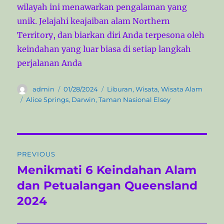
wilayah ini menawarkan pengalaman yang
unik. Jelajahi keajaiban alam Northern
Territory, dan biarkan diri Anda terpesona oleh
keindahan yang luar biasa di setiap langkah
perjalanan Anda
A
P
C
admin
01/28/2024
Liburan
,
Wisata
,
Wisata Alam
u
o
a
T
Alice Springs
,
Darwin
,
Taman Nasional Elsey
t
s
t
a
h
t
e
g
o
e
g
s
r
d
o
N
o
r
PREVIOUS
n
i
a
Menikmati 6 Keindahan Alam
P
e
r
dan Petualangan Queensland
s
v
e
2024
i
v