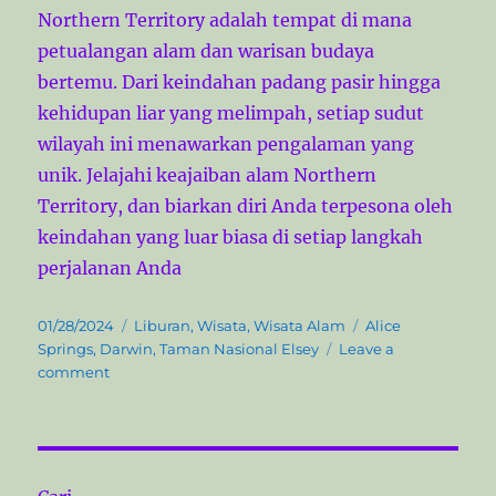
Northern Territory adalah tempat di mana
petualangan alam dan warisan budaya
bertemu. Dari keindahan padang pasir hingga
kehidupan liar yang melimpah, setiap sudut
wilayah ini menawarkan pengalaman yang
unik. Jelajahi keajaiban alam Northern
Territory, dan biarkan diri Anda terpesona oleh
keindahan yang luar biasa di setiap langkah
perjalanan Anda
P
C
T
01/28/2024
Liburan
,
Wisata
,
Wisata Alam
Alice
o
a
a
Springs
,
Darwin
,
Taman Nasional Elsey
Leave a
s
o
t
g
comment
t
n
e
s
e
M
g
d
e
o
o
n
r
n
a
i