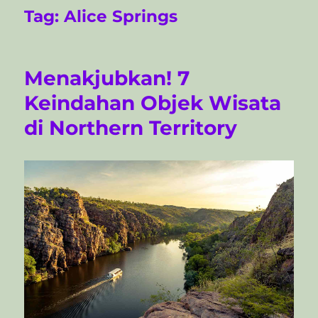
Tag:
Alice Springs
Menakjubkan! 7
Keindahan Objek Wisata
di Northern Territory